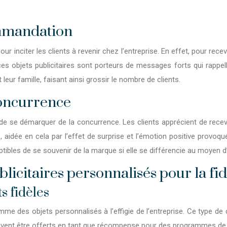
commandation
r inciter les clients à revenir chez l’entreprise. En effet, pour rece
s, ces objets publicitaires sont porteurs de messages forts qui rappe
eur famille, faisant ainsi grossir le nombre de clients.
concurrence
de se démarquer de la concurrence. Les clients apprécient de recev
, aidée en cela par l’effet de surprise et l’émotion positive provoqué
bles de se souvenir de la marque si elle se différencie au moyen d’o
licitaires personnalisés pour la fid
s fidèles
mme des objets personnalisés à l’effigie de l’entreprise. Ce type de 
euvent être offerts en tant que récompense pour des programmes de