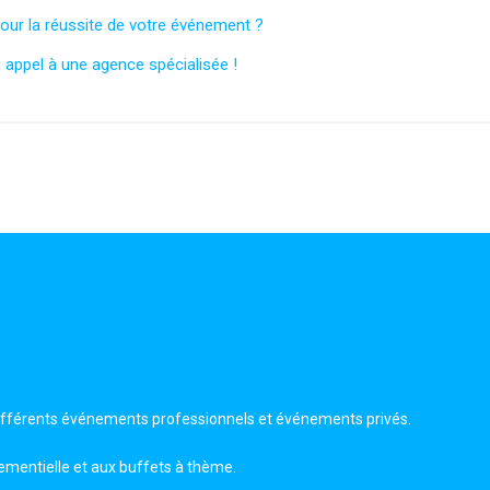
pour la réussite de votre événement ?
 appel à une agence spécialisée !
ifférents événements professionnels et événements privés.
ementielle et aux buffets à thème.