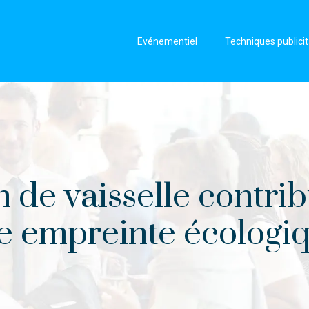
Evénementiel
Techniques publicit
n de vaisselle contrib
e empreinte écologi