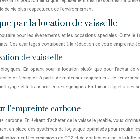
venir la pollution ainsi que l’épuisement des ressources naturelles.
ode de vie plus respectueux de l’environnement.
e par la location de vaisselle
laire pour les événements et les occasions spéciales. Outre le fait d
nts. Ces avantages contribuent à la réduction de
votre
empreinte éco
ation de vaisselle
ologiques. En optant pour la location plutôt que pour l’achat de v
durable et fabriquée à partir de matériaux respectueux de l’environn
ettoyage et le transport écoénergétiques. En faisant appel à ces ser
sur l’empreinte carbone
e carbone. En évitant d’acheter de la vaisselle jetable, vous diminu
ettent en place des systèmes de logistique optimisés pour réduire le
nificativement les émissions de CO2 et de contribuer ainsi à la lutte